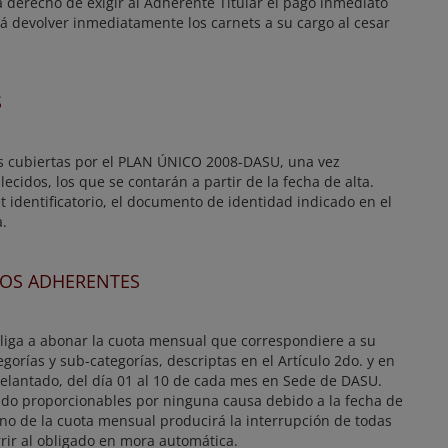
á derecho de exigir al Adherente Titular el pago inmediato
berá devolver inmediatamente los carnets a su cargo al cesar
S
s cubiertas por el PLAN ÚNICO 2008-DASU, una vez
ecidos, los que se contarán a partir de la fecha de alta.
identificatorio, el documento de identidad indicado en el
a.
ADOS ADHERENTES
obliga a abonar la cuota mensual que correspondiere a su
egorías y sub-categorías, descriptas en el Artículo 2do. y en
delantado, del día 01 al 10 de cada mes en Sede de DASU.
endo proporcionables por ninguna causa debido a la fecha de
ino de la cuota mensual producirá la interrupción de todas
rrir al obligado en mora automática.