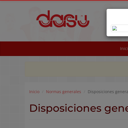
OB
NA
Inic
Inicio
Normas generales
Disposiciones genera
Disposiciones gene