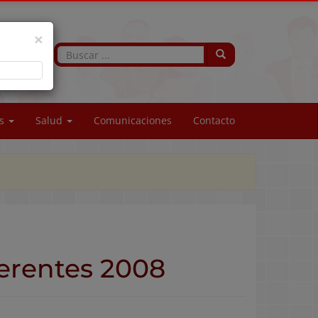
×
os
Salud
Comunicaciones
Contacto
herentes 2008