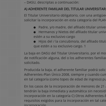
– DASU, descriptas a continuación:
A) ADHERENTE FAMILIAR DEL TITULAR UNIVERSITAR
El Titular Universitario obligatorio, con una antigü
solicitar la incorporación en esta categoría del P
Padre, y/o madre, del afiliado titular unive
Hermanos y Nietos del afiliado titular univ
estén a su exclusivo cargo
Hijos del / la concubino/a, del afiliado tit
que estén a su exclusivo cargo. 1
La baja en DASU del Titular Universitario, por el m
de notificación alguna, del o los adherentes familia
solicitado.
Producida la baja, el adherente familiar podrá soli
Adherentes-Plan Único 2008, siempre y cuando cump
en tal categoría (como topes de edad de ingreso) p
En los casos de la incorporación de menores de 21 
tendrán la baja inmediata y automática sin necesid
incorporación en la categoría C) Otros Adherentes
requisitos exigidos para la incorporación en tal cat
incorporación.