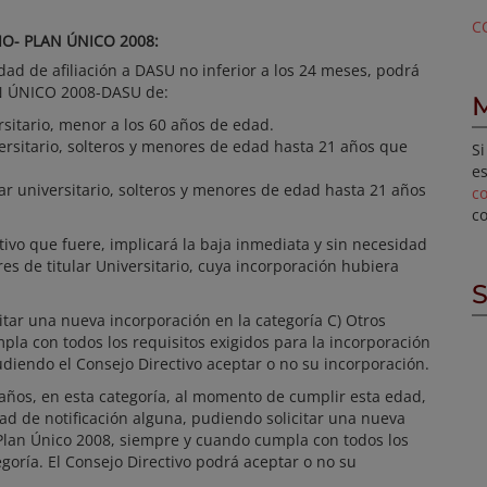
C
IO- PLAN ÚNICO 2008:
edad de afiliación a DASU no inferior a los 24 meses, podrá
LAN ÚNICO 2008-DASU de:
M
rsitario, menor a los 60 años de edad.
ersitario, solteros y menores de edad hasta 21 años que
Si
es
ular universitario, solteros y menores de edad hasta 21 años
c
c
otivo que fuere, implicará la baja inmediata y sin necesidad
res de titular Universitario, cuya incorporación hubiera
S
citar una nueva incorporación en la categoría C) Otros
la con todos los requisitos exigidos para la incorporación
udiendo el Consejo Directivo aceptar o no su incorporación.
años, en esta categoría, al momento de cumplir esta edad,
ad de notificación alguna, pudiendo solicitar una nueva
-Plan Único 2008, siempre y cuando cumpla con todos los
egoría. El Consejo Directivo podrá aceptar o no su