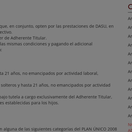
C
Ar
 que, en conjunto, opten por las prestaciones de DASU, en
Ar
ectivo.
Ar
r de Adherente Titular.
 las mismas condiciones y pagando el adicional
Ar
o:
Ar
Ar
Ar
a 21 años, no emancipados por actividad laboral,
Ar
olteros y hasta 21 años, no emancipados por actividad
Ar
jo tutela a cargo exclusivamente del Adherente Titular,
Ar
 establecidas para los hijos.
Ar
Ar
N
n alguna de las siguientes categorías del PLAN ÚNICO 2008
A