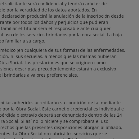
l solicitante será confidencial y tendrá carácter de
le por la veracidad de los datos aportados. En
a declaración producirá la anulación de la inscripción desde
arante por todos los daños y perjuicios que pudieran
familiar el Titular será el responsable ante cualquier
l uso de los servicios brindados por la obra social. La baja
o familiar a su cargo.
o médico (en cualquiera de sus formas) de las enfermedades,
iación, ni sus secuelas, a menos que las mismas hubieran
Obra Social. Las prestaciones que se originen como
siones descriptas precedentemente estarán a exclusivo
l brindarlas a valores preferenciales.
miliar adheridos acreditarán su condición de tal mediante
por la Obra Social. Este carnet o credencial es individual e
 pérdida o extravío deberá ser denunciado dentro de las 24
ra Social. Si así no lo hiciere y se comprobara el uso
rechos que las presentes disposiciones otorgan al afiliado,
entes. La Obra Social no cubrirá los servicios que se