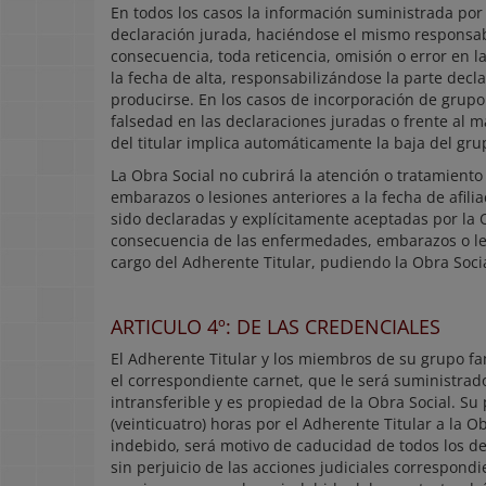
En todos los casos la información suministrada por e
declaración jurada, haciéndose el mismo responsab
consecuencia, toda reticencia, omisión o error en l
la fecha de alta, responsabilizándose la parte decl
producirse. En los casos de incorporación de grupo 
falsedad en las declaraciones juradas o frente al ma
del titular implica automáticamente la baja del grup
La Obra Social no cubrirá la atención o tratamient
embarazos o lesiones anteriores a la fecha de afil
sido declaradas y explícitamente aceptadas por la 
consecuencia de las enfermedades, embarazos o le
cargo del Adherente Titular, pudiendo la Obra Socia
ARTICULO 4º: DE LAS CREDENCIALES
El Adherente Titular y los miembros de su grupo fa
el correspondiente carnet, que le será suministrado 
intransferible y es propiedad de la Obra Social. Su
(veinticuatro) horas por el Adherente Titular a la Ob
indebido, será motivo de caducidad de todos los de
sin perjuicio de las acciones judiciales correspondi