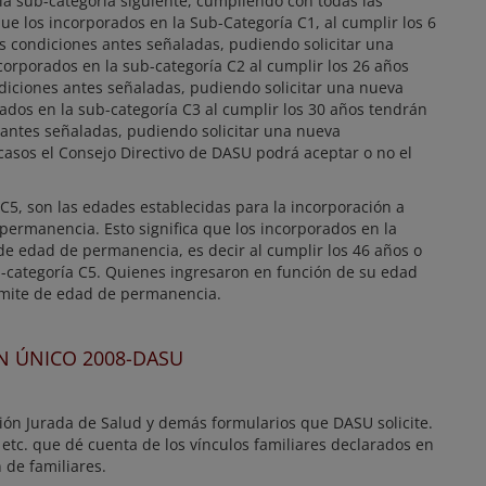
la sub-categoría siguiente, cumpliendo con todas las
que los incorporados en la Sub-Categoría C1, al cumplir los 6
s condiciones antes señaladas, pudiendo solicitar una
corporados en la sub-categoría C2 al cumplir los 26 años
diciones antes señaladas, pudiendo solicitar una nueva
rados en la sub-categoría C3 al cumplir los 30 años tendrán
 antes señaladas, pudiendo solicitar una nueva
 casos el Consejo Directivo de DASU podrá aceptar o no el
C5, son las edades establecidas para la incorporación a
ermanencia. Esto significa que los incorporados en la
de edad de permanencia, es decir al cumplir los 46 años o
b-categoría C5. Quienes ingresaron en función de su edad
ímite de edad de permanencia.
AN ÚNICO 2008-DASU
ión Jurada de Salud y demás formularios que DASU solicite.
 etc. que dé cuenta de los vínculos familiares declarados en
n de familiares.