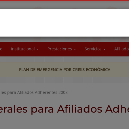
RA SOCIAL DEL PERSONAL DE LA UNIVERSIDAD
CIONAL DE LA PATAGONIA SAN JUAN BOSCO
io
Institucional
Prestaciones
Servicios
Afiliad
PLAN DE EMERGENCIA POR CRISIS ECONÓMICA
les para Afiliados Adherentes 2008
rales para Afiliados Ad