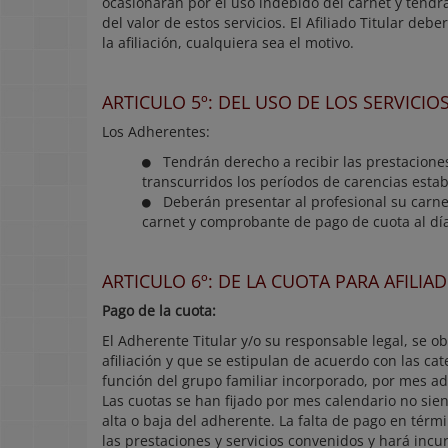
ocasionaran por el uso indebido del carnet y tendr
del valor de estos servicios. El Afiliado Titular de
la afiliación, cualquiera sea el motivo.
ARTICULO 5º: DEL USO DE LOS SERVICIO
Los Adherentes:
Tendrán derecho a recibir las prestacione
transcurridos los períodos de carencias establ
Deberán presentar al profesional su carnet 
carnet y comprobante de pago de cuota al dí
ARTICULO 6º: DE LA CUOTA PARA AFILI
Pago de la cuota:
El Adherente Titular y/o su responsable legal, se 
afiliación y que se estipulan de acuerdo con las cat
función del grupo familiar incorporado, por mes a
Las cuotas se han fijado por mes calendario no si
alta o baja del adherente. La falta de pago en térm
las prestaciones y servicios convenidos y hará incu