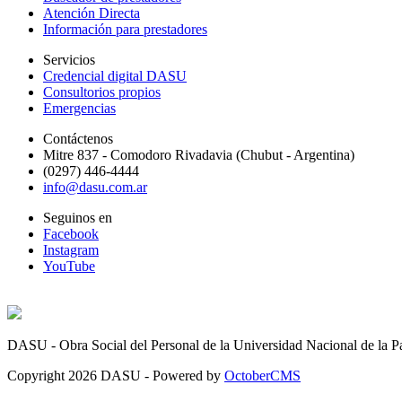
Atención Directa
Información para prestadores
Servicios
Credencial digital DASU
Consultorios propios
Emergencias
Contáctenos
Mitre 837 - Comodoro Rivadavia (Chubut - Argentina)
(0297) 446-4444
info@dasu.com.ar
Seguinos en
Facebook
Instagram
YouTube
DASU - Obra Social del Personal de la Universidad Nacional de la 
Copyright
2026 DASU - Powered by
OctoberCMS