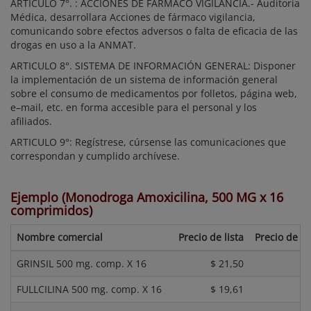
ARTICULO 7°. : ACCIONES DE FÁRMACO VIGILANCIA.- Auditoria
Médica, desarrollara Acciones de fármaco vigilancia,
comunicando sobre efectos adversos o falta de eficacia de las
drogas en uso a la ANMAT.
ARTICULO 8°. SISTEMA DE INFORMACIÓN GENERAL: Disponer
la implementación de un sistema de información general
sobre el consumo de medicamentos por folletos, página web,
e–mail, etc. en forma accesible para el personal y los
afiliados.
ARTICULO 9°: Regístrese, cúrsense las comunicaciones que
correspondan y cumplido archívese.
Ejemplo (Monodroga Amoxicilina, 500 MG x 16
comprimidos)
Nombre comercial
Precio de lista
Precio de re
GRINSIL 500 mg. comp. X 16
$ 21,50
FULLCILINA 500 mg. comp. X 16
$ 19,61