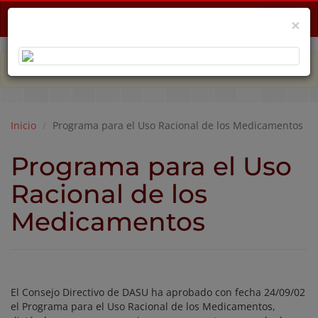
Menu
×
PLAN DE EMERGENCIA POR CRISIS ECONÓMICA
Inicio
Programa para el Uso Racional de los Medicamentos
Programa para el Uso
Racional de los
Medicamentos
El Consejo Directivo de DASU ha aprobado con fecha 24/09/02
el Programa para el Uso Racional de los Medicamentos,