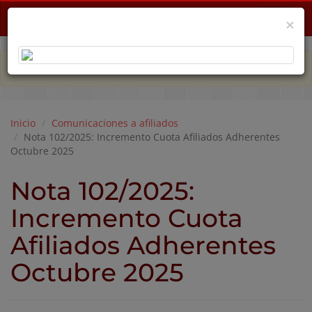
Menu
×
PLAN DE EMERGENCIA POR CRISIS ECONÓMICA
Inicio
Comunicaciones a afiliados
Nota 102/2025: Incremento Cuota Afiliados Adherentes
Octubre 2025
Nota 102/2025:
Incremento Cuota
Afiliados Adherentes
Octubre 2025