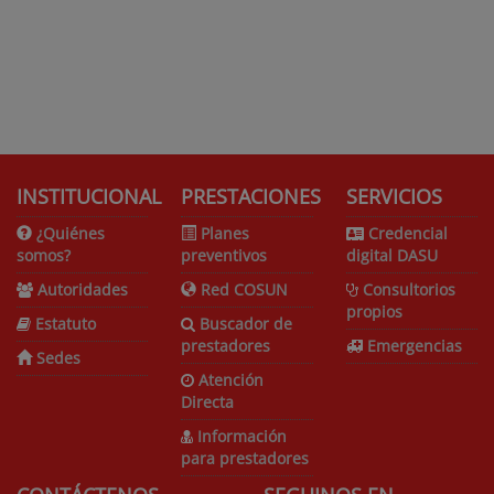
INSTITUCIONAL
PRESTACIONES
SERVICIOS
¿Quiénes
Planes
Credencial
somos?
preventivos
digital DASU
Autoridades
Red COSUN
Consultorios
propios
Estatuto
Buscador de
prestadores
Emergencias
Sedes
Atención
Directa
Información
para prestadores