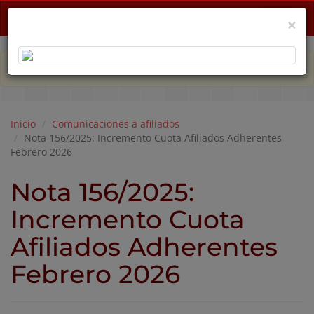
Menu
×
PLAN DE EMERGENCIA POR CRISIS ECONÓMICA
Inicio
Comunicaciones a afiliados
Nota 156/2025: Incremento Cuota Afiliados Adherentes
Febrero 2026
Nota 156/2025:
Incremento Cuota
Afiliados Adherentes
Febrero 2026