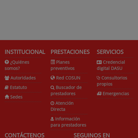
INSTITUCIONAL
PRESTACIONES
SERVICIOS
¿Quiénes
Planes
Credencial
somos?
preventivos
digital DASU
Autoridades
Red COSUN
Consultorios
propios
Estatuto
Buscador de
prestadores
Emergencias
Sedes
Atención
Directa
Información
para prestadores
CONTÁCTENOS
SEGUINOS EN