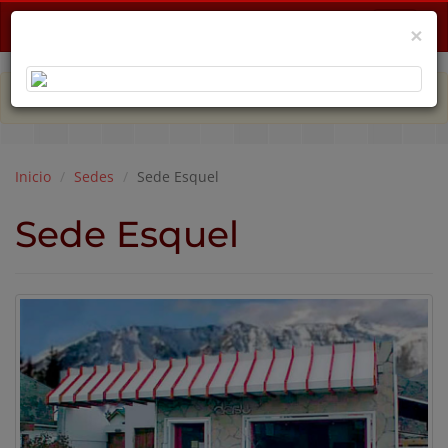
Menu
×
PLAN DE EMERGENCIA POR CRISIS ECONÓMICA
Inicio
Sedes
Sede Esquel
Sede Esquel