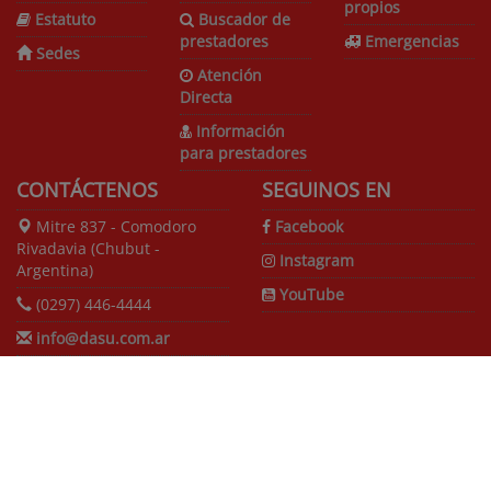
propios
Estatuto
Buscador de
prestadores
Emergencias
Sedes
Atención
Directa
Información
para prestadores
CONTÁCTENOS
SEGUINOS EN
Mitre 837 - Comodoro
Facebook
Rivadavia (Chubut -
Instagram
Argentina)
YouTube
(0297) 446-4444
info@dasu.com.ar
DASU - Obra Social del Personal de la Universidad Nacional de la
Patagonia San Juan Bosco