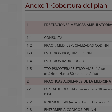
Anexo 1: Cobertura del plan
1
PRESTACIONES MÉDICAS AMBULATORIA
1-1
CONSULTA
1-2
PRACT. MED. ESPECIALIZADAS COD NN
1-3
ESTUDIOS BIOQUIMICOS NN
1-4
ESTUDIOS RADIOLOGICOS
1-5
TTO PSICOTERAPEUTICO AMB. (s/norma
(máximo Hasta 30 sesiones/año)
2
PRACTICAS AUXILIARES DE LA MEDICINA
2-1
FONOAUDIOLOGIA
(máximo Hasta 30 sesion
DASU)
2-2
KINESIOLOGIA
(máximo Hasta 30 sesiones/a
2-3
ENFERMERIA CODIGOS DEL NN