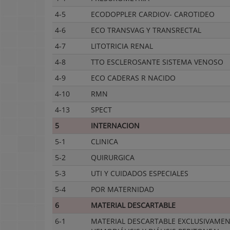
4-5
ECODOPPLER CARDIOV- CAROTIDEO
4-6
ECO TRANSVAG Y TRANSRECTAL
4-7
LITOTRICIA RENAL
4-8
TTO ESCLEROSANTE SISTEMA VENOSO
4-9
ECO CADERAS R NACIDO
4-10
RMN
4-13
SPECT
5
INTERNACION
5-1
CLINICA
5-2
QUIRURGICA
5-3
UTI Y CUIDADOS ESPECIALES
5-4
POR MATERNIDAD
6
MATERIAL DESCARTABLE
6-1
MATERIAL DESCARTABLE EXCLUSIVAMEN