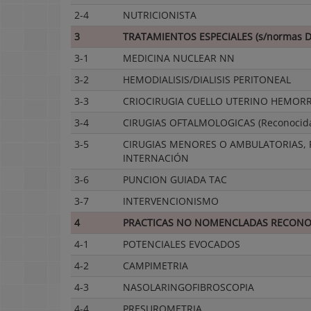
2-4
NUTRICIONISTA
3
TRATAMIENTOS ESPECIALES (s/normas 
3-1
MEDICINA NUCLEAR NN
3-2
HEMODIALISIS/DIALISIS PERITONEAL
3-3
CRIOCIRUGIA CUELLO UTERINO HEMORR
3-4
CIRUGIAS OFTALMOLOGICAS (Reconocida
3-5
CIRUGIAS MENORES O AMBULATORIAS,
INTERNACIÓN
3-6
PUNCION GUIADA TAC
3-7
INTERVENCIONISMO
4
PRACTICAS NO NOMENCLADAS RECONOC
4-1
POTENCIALES EVOCADOS
4-2
CAMPIMETRIA
4-3
NASOLARINGOFIBROSCOPIA
4-4
PRESUROMETRIA