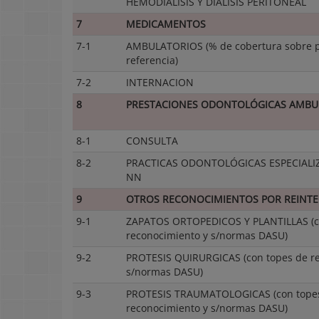
HEMODIÁLISIS Y DIÁLISIS PERITONEAL
7
MEDICAMENTOS
7-1
AMBULATORIOS (% de cobertura sobre p
referencia)
7-2
INTERNACION
8
PRESTACIONES ODONTOLÓGICAS AMBU
8-1
CONSULTA
8-2
PRACTICAS ODONTOLÓGICAS ESPECIALIZ
NN
9
OTROS RECONOCIMIENTOS POR REINT
9-1
ZAPATOS ORTOPEDICOS Y PLANTILLAS (c
reconocimiento y s/normas DASU)
9-2
PROTESIS QUIRURGICAS (con topes de r
s/normas DASU)
9-3
PROTESIS TRAUMATOLOGICAS (con tope
reconocimiento y s/normas DASU)