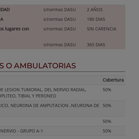
IDAD
s/normas DASU
2 AÑOS
IA
s/normas DASU
180 DIAS
s lugares con
s/normas DASU
SIN CARENCIA
s/normas DASU
365 DIAS
ES O AMBULATORIAS
Cobertura
E LESION TUMORAL, DEL NERVIO RADIAL,
50%
PLITEO, TIBIAL Y PERONEO
ERICO, NEURONA DE AMPUTACION ,NEURONA DE
50%
50%
NERVIO - GRUPO A-1
50%