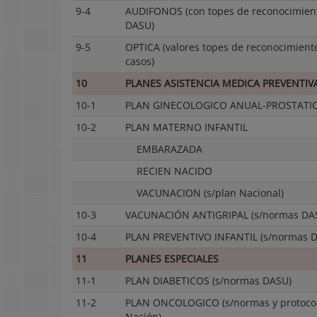
9-4
AUDIFONOS (con topes de reconocimien
DASU)
9-5
OPTICA (valores topes de reconocimiento
casos)
10
PLANES ASISTENCIA MEDICA PREVENTIV
10-1
PLAN GINECOLOGICO ANUAL-PROSTATI
10-2
PLAN MATERNO INFANTIL
EMBARAZADA
RECIEN NACIDO
VACUNACION (s/plan Nacional)
10-3
VACUNACIÓN ANTIGRIPAL (s/normas DA
10-4
PLAN PREVENTIVO INFANTIL (s/normas 
11
PLANES ESPECIALES
11-1
PLAN DIABETICOS (s/normas DASU)
11-2
PLAN ONCOLOGICO (s/normas y protoco
Nación)