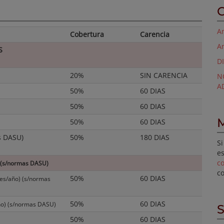
C
An
Cobertura
Carencia
A
S
D
20%
SIN CARENCIA
N
A
50%
60 DIAS
50%
60 DIAS
M
50%
60 DIAS
s DASU)
50%
180 DIAS
Si
es
c
(s/normas DASU)
c
50%
60 DIAS
es/año) (s/normas
50%
60 DIAS
ño) (s/normas DASU)
S
50%
60 DIAS