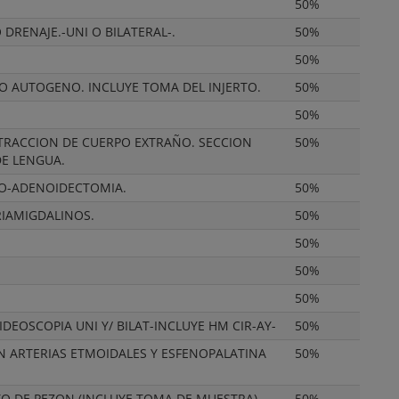
50%
RENAJE.-UNI O BILATERAL-.
50%
50%
O AUTOGENO. INCLUYE TOMA DEL INJERTO.
50%
50%
TRACCION DE CUERPO EXTRAÑO. SECCION
50%
DE LENGUA.
O-ADENOIDECTOMIA.
50%
RIAMIGDALINOS.
50%
50%
50%
50%
EOSCOPIA UNI Y/ BILAT-INCLUYE HM CIR-AY-
50%
ZAN ARTERIAS ETMOIDALES Y ESFENOPALATINA
50%
O DE PEZON (INCLUYE TOMA DE MUESTRA)
50%