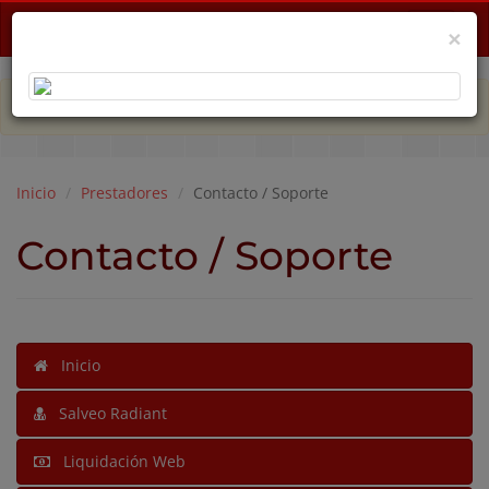
Menu
×
PLAN DE EMERGENCIA POR CRISIS ECONÓMICA
Inicio
Prestadores
Contacto / Soporte
Contacto / Soporte
Inicio
Salveo Radiant
Liquidación Web