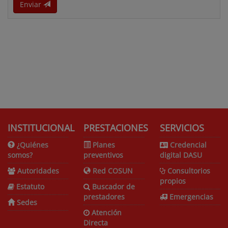
Enviar
INSTITUCIONAL
PRESTACIONES
SERVICIOS
¿Quiénes
Planes
Credencial
somos?
preventivos
digital DASU
Autoridades
Red COSUN
Consultorios
propios
Estatuto
Buscador de
prestadores
Emergencias
Sedes
Atención
Directa