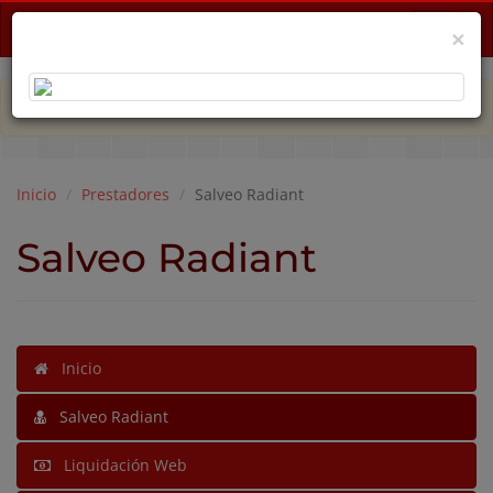
Menu
×
PLAN DE EMERGENCIA POR CRISIS ECONÓMICA
Inicio
Prestadores
Salveo Radiant
Salveo Radiant
Inicio
Salveo Radiant
Liquidación Web