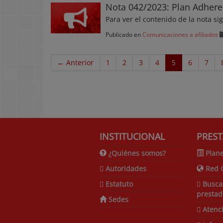
Nota 042/2023: Plan Adhere
Para ver el contenido de la nota si
Publicado en
Comunicaciones a afiliados
← Anterior
1
2
3
4
5
6
7
INSTITUCIONAL
PREST
¿Quiénes somos?
Plane
Autoridades
Red 
Estatuto
Busca
prestad
Sedes
Atenc