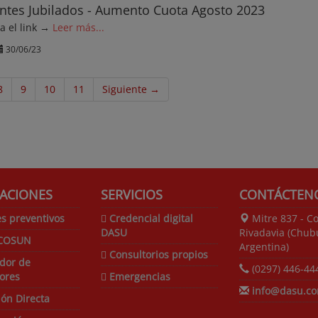
ntes Jubilados - Aumento Cuota Agosto 2023
ga el link →
Leer más...
30/06/23
8
9
10
11
Siguiente →
ACIONES
SERVICIOS
CONTÁCTEN
s preventivos
Credencial digital
Mitre 837 - C
DASU
Rivadavia (Chubu
COSUN
Argentina)
Consultorios propios
dor de
(0297) 446-44
ores
Emergencias
info@dasu.co
ión Directa