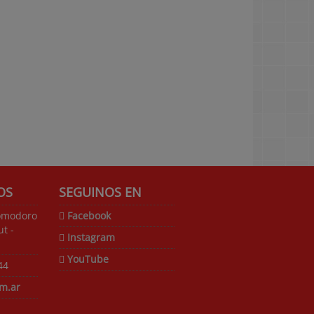
OS
SEGUINOS EN
omodoro
Facebook
t -
Instagram
YouTube
44
m.ar