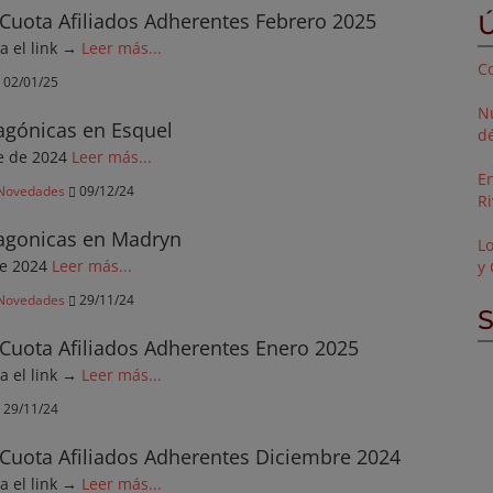
Cuota Afiliados Adherentes Febrero 2025
Ú
ga el link →
Leer más...
Co
02/01/25
N
agónicas en Esquel
dé
re de 2024
Leer más...
E
Novedades
09/12/24
Ri
tagonicas en Madryn
L
de 2024
Leer más...
y 
Novedades
29/11/24
S
Cuota Afiliados Adherentes Enero 2025
ga el link →
Leer más...
29/11/24
Cuota Afiliados Adherentes Diciembre 2024
ga el link →
Leer más...