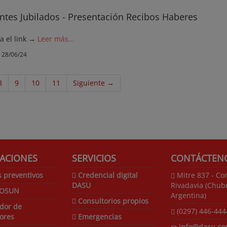
ntes Jubilados - Presentación Recibos Haberes
ga el link →
Leer más...
28/06/24
8
9
10
11
Siguiente →
ACIONES
SERVICIOS
CONTÁCTEN
s preventivos
Credencial digital
Mitre 837 - C
DASU
Rivadavia (Chubu
COSUN
Argentina)
Consultorios propios
dor de
(0297) 446-444
ores
Emergencias
info@dasu.co