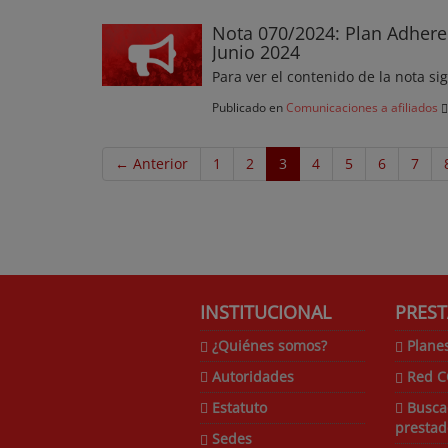
Nota 070/2024: Plan Adhere
Junio 2024
Para ver el contenido de la nota si
Publicado en
Comunicaciones a afiliados
← Anterior
1
2
3
4
5
6
7
INSTITUCIONAL
PREST
¿Quiénes somos?
Plane
Autoridades
Red 
Estatuto
Busca
prestad
Sedes