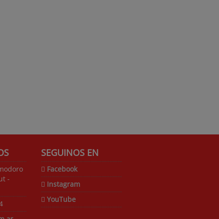
OS
SEGUINOS EN
omodoro
Facebook
t -
Instagram
YouTube
4
m.ar