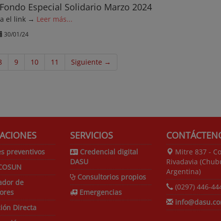
Fondo Especial Solidario Marzo 2024
ga el link →
Leer más...
30/01/24
8
9
10
11
Siguiente →
ACIONES
SERVICIOS
CONTÁCTEN
s preventivos
Credencial digital
Mitre 837 - C
DASU
Rivadavia (Chubu
COSUN
Argentina)
Consultorios propios
ador de
(0297) 446-44
ores
Emergencias
info@dasu.co
ión Directa