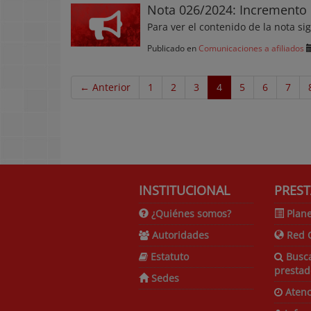
Nota 026/2024: Incremento 
Para ver el contenido de la nota si
Publicado en
Comunicaciones a afiliados
← Anterior
1
2
3
4
5
6
7
INSTITUCIONAL
PREST
¿Quiénes somos?
Plane
Autoridades
Red 
Estatuto
Busc
prestad
Sedes
Atenc