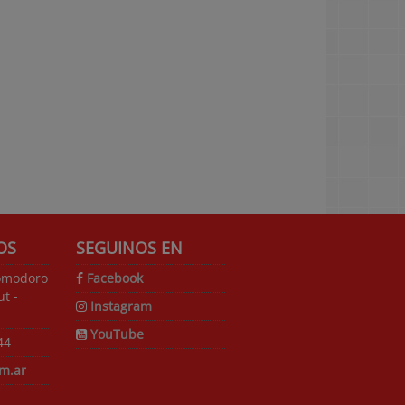
OS
SEGUINOS EN
omodoro
Facebook
t -
Instagram
YouTube
44
m.ar