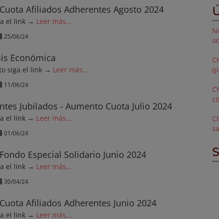
Cuota Afiliados Adherentes Agosto 2024
Ú
ga el link →
Leer más...
N
25/06/24
o
sis Económica
Ch
o siga el link →
Leer más...
(p
11/06/24
Ch
c
ntes Jubilados - Aumento Cuota Julio 2024
ga el link →
Leer más...
Ch
sa
01/06/24
S
Fondo Especial Solidario Junio 2024
ga el link →
Leer más...
30/04/24
Cuota Afiliados Adherentes Junio 2024
ga el link →
Leer más...