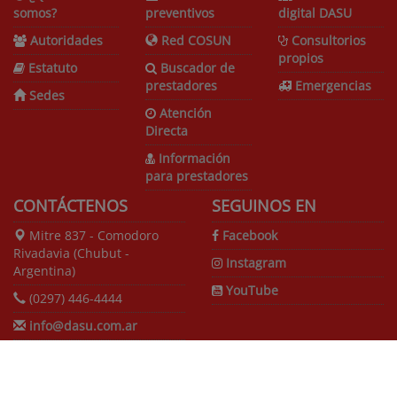
somos?
preventivos
digital DASU
Autoridades
Red COSUN
Consultorios
propios
Estatuto
Buscador de
prestadores
Emergencias
Sedes
Atención
Directa
Información
para prestadores
CONTÁCTENOS
SEGUINOS EN
Mitre 837 - Comodoro
Facebook
Rivadavia (Chubut -
Instagram
Argentina)
YouTube
(0297) 446-4444
info@dasu.com.ar