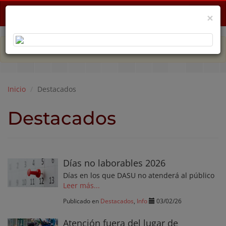
Menu
×
PLAN DE EMERGENCIA POR CRISIS ECONÓMICA
Inicio
Destacados
Destacados
Días no laborables 2026
Días en los que DASU no atenderá al público
Leer más...
Publicado en
Destacados
,
Info
03/02/26
Atención fuera del lugar de