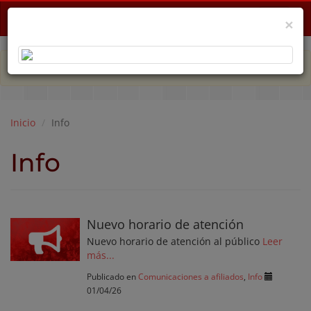
Menu
×
PLAN DE EMERGENCIA POR CRISIS ECONÓMICA
Inicio
Info
Info
Nuevo horario de atención
Nuevo horario de atención al público
Leer
más...
Publicado en
Comunicaciones a afiliados
,
Info
01/04/26