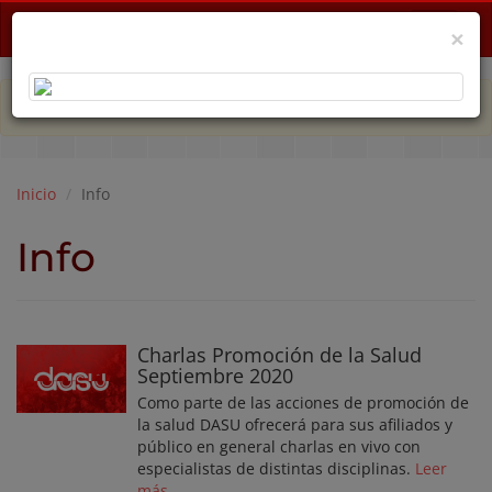
Menu
×
PLAN DE EMERGENCIA POR CRISIS ECONÓMICA
Inicio
Info
Info
Charlas Promoción de la Salud
Septiembre 2020
Como parte de las acciones de promoción de
la salud DASU ofrecerá para sus afiliados y
público en general charlas en vivo con
especialistas de distintas disciplinas.
Leer
más...