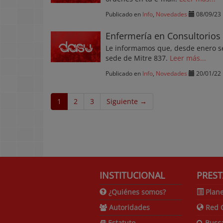
Publicado en
Info
,
Novedades
08/09/23
Enfermería en Consultorios
Le informamos que, desde enero se
sede de Mitre 837.
Leer más...
Publicado en
Info
,
Novedades
20/01/22
1
2
3
Siguiente →
INSTITUCIONAL
PREST
¿Quiénes somos?
Plane
Autoridades
Red 
Estatuto
Busc