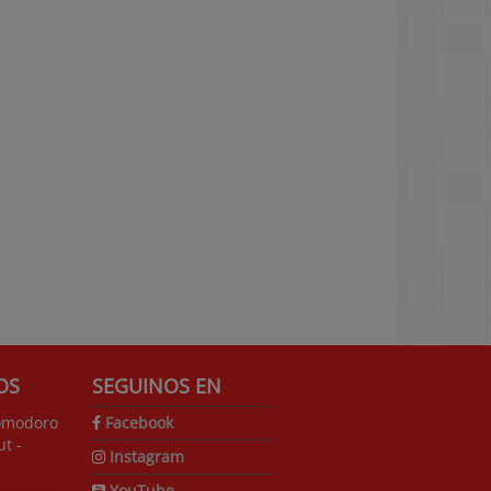
OS
SEGUINOS EN
omodoro
Facebook
t -
Instagram
YouTube