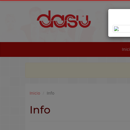
OB
NA
Inic
Inicio
Info
Info