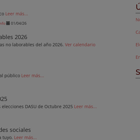
Ú
ico
Leer más...
Nu
Info
01/04/26
Ca
ables 2026
as no laborables del año 2026.
Ver calendario
E
E
S
al público
Leer más...
025
as elecciones DASU de Octubre 2025
Leer más...
des sociales
a tuyo.
Leer más...