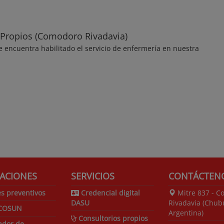
 Propios (Comodoro Rivadavia)
 encuentra habilitado el servicio de enfermería en nuestra
ACIONES
SERVICIOS
CONTÁCTEN
s preventivos
Credencial digital
Mitre 837 - C
DASU
Rivadavia (Chubu
COSUN
Argentina)
Consultorios propios
ador de